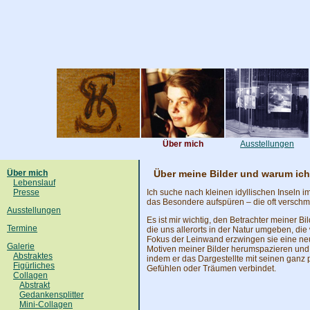
Über mich
Ausstellungen
Über mich
Über meine Bilder und warum ich
Lebenslauf
Presse
Ich suche nach kleinen idyllischen Inseln 
das Besondere aufspüren – die oft versc
Ausstellungen
Es ist mir wichtig, den Betrachter meiner Bi
Termine
die uns allerorts in der Natur umgeben, die
Fokus der Leinwand erzwingen sie eine ne
Galerie
Motiven meiner Bilder herumspazieren und
Abstraktes
indem er das Dargestellte mit seinen ganz 
Figürliches
Gefühlen oder Träumen verbindet.
Collagen
Abstrakt
Gedankensplitter
Mini-Collagen