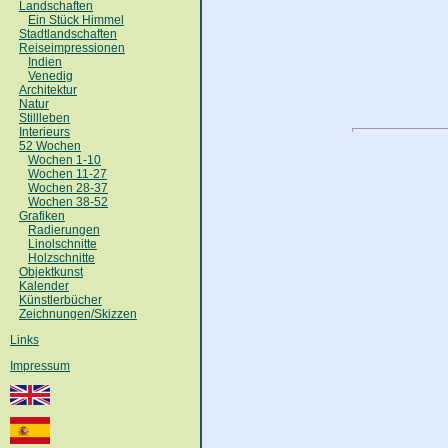
Landschaften
Ein Stück Himmel
Stadtlandschaften
Reiseimpressionen
Indien
Venedig
Architektur
Natur
Stillleben
Interieurs
52 Wochen
Wochen 1-10
Wochen 11-27
Wochen 28-37
Wochen 38-52
Grafiken
Radierungen
Linolschnitte
Holzschnitte
Objektkunst
Kalender
Künstlerbücher
Zeichnungen/Skizzen
Links
Impressum